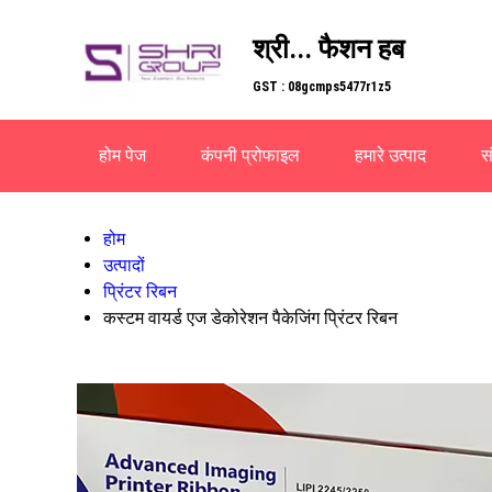
श्री... फैशन हब
GST : 08gcmps5477r1z5
होम पेज
कंपनी प्रोफाइल
हमारे उत्पाद
सं
होम
उत्पादों
प्रिंटर रिबन
कस्टम वायर्ड एज डेकोरेशन पैकेजिंग प्रिंटर रिबन