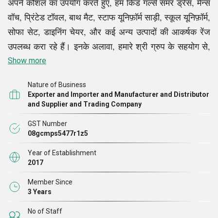
अपने कौशल का उपयोग करते हुए, हम किड गर्ल्स समर ड्रेस, मेन्स
वॉच, प्रिंटेड टॉवल, बाथ मैट, स्टाफ यूनिफ़ॉर्म साड़ी, स्कूल यूनिफ़ॉर्म,
सोफा सेट, डाइनिंग चेयर, और कई अन्य उत्पादों की आकर्षक रेंज
उपलब्ध करा रहे हैं। इनके अलावा, हमारे श्री ग्रुप के सहयोग से,
हम कैश रजिस्टर प्रिंटर रिबन, मेमोरी एसडी कार्ड और ऑर्गेनिक
Show more
खाद केक जैसे कई अन्य सामान उपलब्ध कराते
हैं।
Nature of Business
Exporter and Importer and Manufacturer and Distributor
वेयरहाउसिंग सुविधा
उत्पादों की उत्कृष्ट गुणवत्ता के
and Supplier and Trading Company
GST Number
अलावा, हम उन्हें बिना किसी परेशानी के सीधे आपके घर तक पहुंचाने
08gcmps5477r1z5
के लिए भी प्रतिबद्ध हैं। और इसलिए, हमने वेयरहाउसिंग सुविधा को
Year of Establishment
बनाए रखा है। हमारी पूरी तरह से फिट की गई वेयरहाउस सुविधा हमें
2017
गुणवत्ता नियंत्रण से समझौता किए बिना बड़ी मात्रा में स्टॉक को
Member Since
प्रभावी ढंग से संभालने की अनुमति देती
है।
3 Years
No of Staff