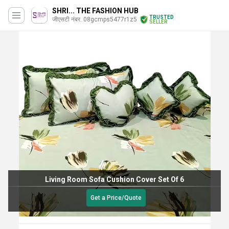
SHRI... THE FASHION HUB
TRUSTED
जीएसटी नंबर. 08gcmps5477r1z5
SELLER
Living Room Sofa Cushion Cover Set Of 6
Get a Price/Quote